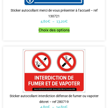
Sticker autocollant merci de vous présenter à l’accueil – ref
130721
4,80
€
–
13,20
€
Choix des options
Sticker autocollant interdiction défense de fumer ou vapoter
décret – ref 280719
4,80
€
–
14,80
€