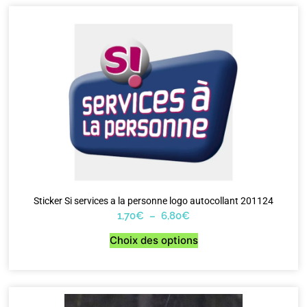
Sticker Si services a la personne logo autocollant 201124
1,70
€
–
6,80
€
Choix des options