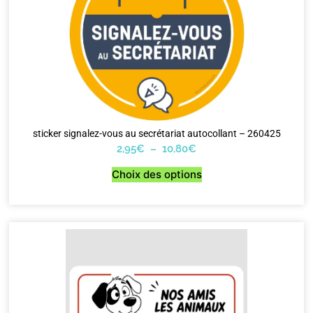
sticker signalez-vous au secrétariat autocollant – 260425
2,95
€
–
10,80
€
Choix des options