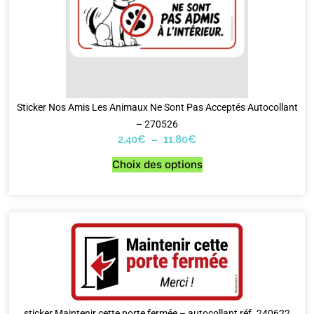
Sticker Nos Amis Les Animaux Ne Sont Pas Acceptés Autocollant
– 270526
2,40
€
–
11,80
€
Choix des options
sticker Maintenir cette porte fermée – autocollant réf. 240622