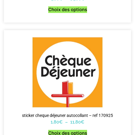
Choix des options
sticker cheque déjeuner autocollant – ref 170925
1,80
€
–
11,80
€
Choix des options