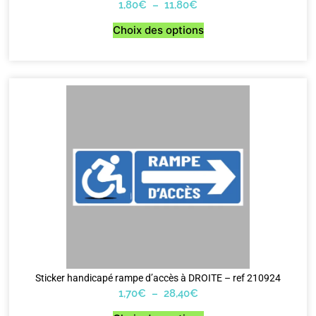
1,80
€
–
11,80
€
Choix des options
Sticker handicapé rampe d’accès à DROITE – ref 210924
1,70
€
–
28,40
€