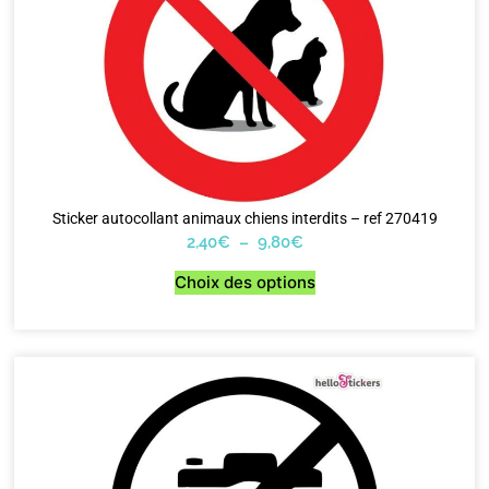
Sticker autocollant animaux chiens interdits – ref 270419
2,40
€
–
9,80
€
Choix des options