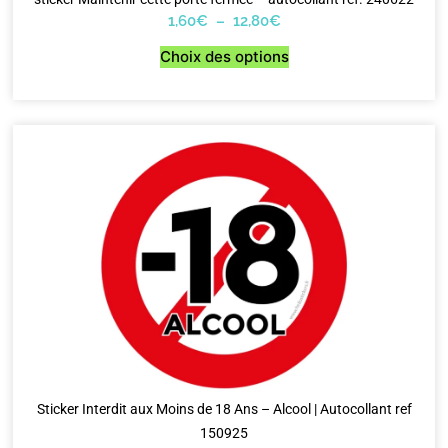
1,60
€
–
12,80
€
Choix des options
Sticker Interdit aux Moins de 18 Ans – Alcool | Autocollant ref
150925