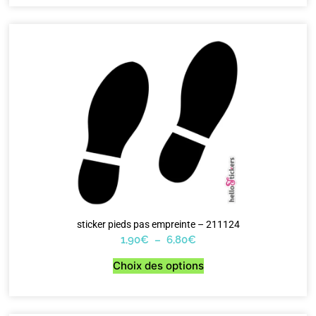
sticker pieds pas empreinte – 211124
1,90
€
–
6,80
€
Choix des options