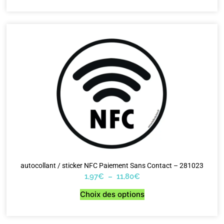
autocollant / sticker NFC Paiement Sans Contact – 281023
1,97
€
–
11,80
€
Choix des options