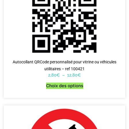
Autocollant QRCode personnalisé pour vitrine ou véhicules
utilitaires – ref 100421
2,80
€
–
12,80
€
Choix des options