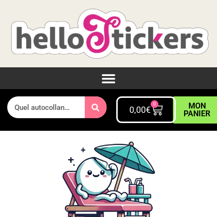
0
MON
0,00
€
PANIER