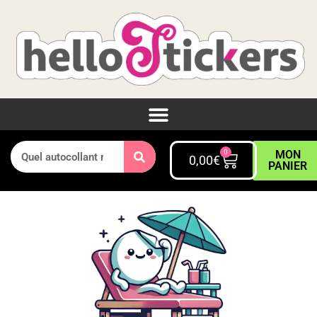
0
MON
0,00
€
PANIER