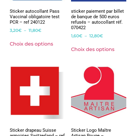
Sticker autocollant Pass
sticker paiement par billet
Vaccinal obligatoire test
de banque de 500 euros
PCR – ref 240122
refusés – autocollant réf.
070422
3,20
€
–
11,80
€
1,60
€
–
12,80
€
Choix des options
Choix des options
Sticker drapeau Suisse
Sticker Logo Maître
armoiries Switzerland – ref
Artisan Rouge –