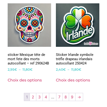
sticker Mexique tête de
Sticker Irlande symbole
mort fete des morts
trèfle drapeau irlandais
autocollant – ref 290624B
autocollant 250424
2,95
€
–
11,80
€
2,40
€
–
11,80
€
Choix des options
Choix des options
1
2
3
4
…
7
8
9
→