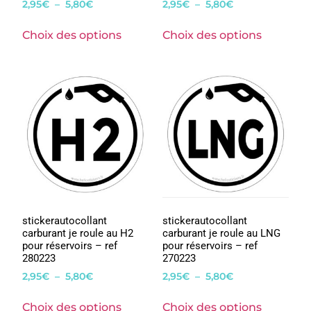
2,95
€
–
5,80
€
2,95
€
–
5,80
€
Choix des options
Choix des options
stickerautocollant
stickerautocollant
carburant je roule au H2
carburant je roule au LNG
pour réservoirs – ref
pour réservoirs – ref
280223
270223
2,95
€
–
5,80
€
2,95
€
–
5,80
€
Choix des options
Choix des options