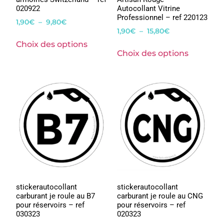
020922
Autocollant Vitrine
Professionnel – ref 220123
1,90
€
–
9,80
€
1,90
€
–
15,80
€
Choix des options
Choix des options
stickerautocollant
stickerautocollant
carburant je roule au B7
carburant je roule au CNG
pour réservoirs – ref
pour réservoirs – ref
030323
020323