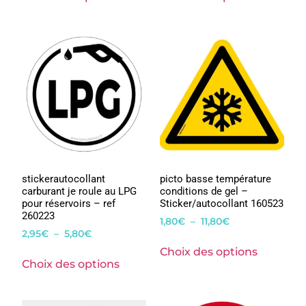
stickerautocollant
picto basse température
carburant je roule au LPG
conditions de gel –
pour réservoirs – ref
Sticker/autocollant 160523
260223
1,80
€
–
11,80
€
2,95
€
–
5,80
€
Choix des options
Choix des options