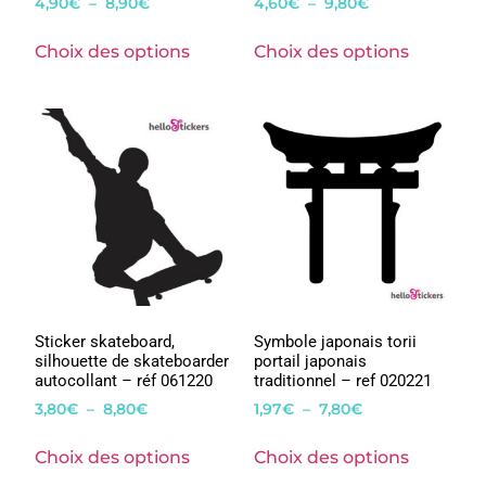
4,90
€
–
8,90
€
4,60
€
–
9,80
€
Choix des options
Choix des options
Sticker skateboard,
Symbole japonais torii
silhouette de skateboarder
portail japonais
autocollant – réf 061220
traditionnel – ref 020221
3,80
€
–
8,80
€
1,97
€
–
7,80
€
Choix des options
Choix des options