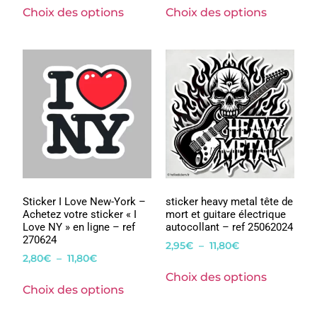
Choix des options
Choix des options
Sticker I Love New-York –
sticker heavy metal tête de
Achetez votre sticker « I
mort et guitare électrique
Love NY » en ligne – ref
autocollant – ref 25062024
270624
2,95
€
–
11,80
€
2,80
€
–
11,80
€
Choix des options
Choix des options