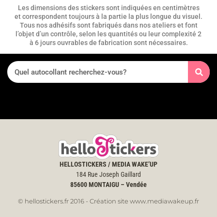
Les dimensions des stickers sont indiquées en centimètres
et correspondent toujours à la partie la plus longue du visuel.
Tous nos adhésifs sont fabriqués dans nos ateliers et font
l’objet d’un contrôle, selon les quantités ou leur complexité 2
à 6 jours ouvrables de fabrication sont nécessaires.
HELLOSTICKERS / MEDIA WAKE’UP
184 Rue Joseph Gaillard
85600
MONTAIGU – Vendée
© hellostickers.fr 2016 - Création site www.mediawakeup.fr