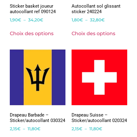
Sticker basket joueur
Autocollant sol glissant
autocollant ref 090124
sticker 240224
1,90
€
–
34,20
€
1,80
€
–
32,80
€
Choix des options
Choix des options
Drapeau Barbade –
Drapeau Suisse –
Sticker/autocollant 030324
Sticker/autocollant 020324
2,15
€
–
11,80
€
2,15
€
–
11,80
€