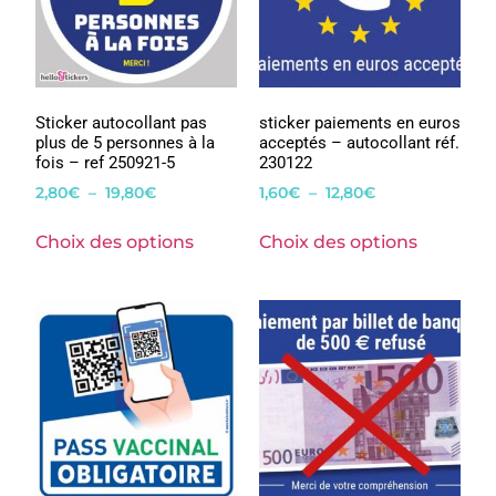
Sticker autocollant pas
sticker paiements en euros
plus de 5 personnes à la
acceptés – autocollant réf.
fois – ref 250921-5
230122
2,80
€
–
19,80
€
1,60
€
–
12,80
€
Choix des options
Choix des options