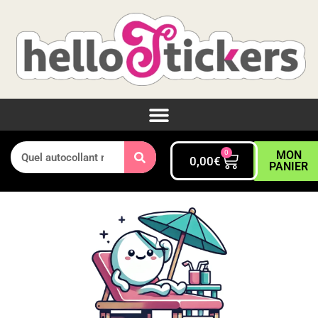
0
MON
0,00
€
PANIER