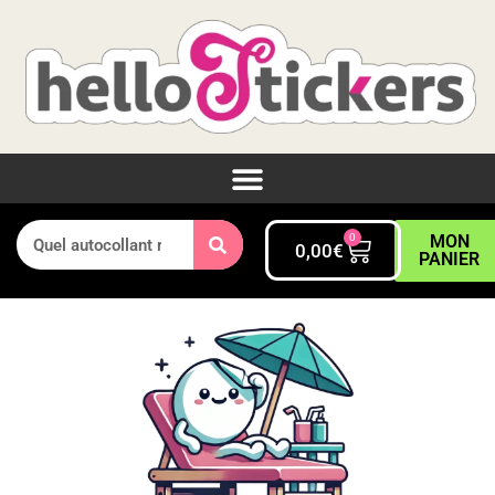
0
MON
0,00
€
PANIER