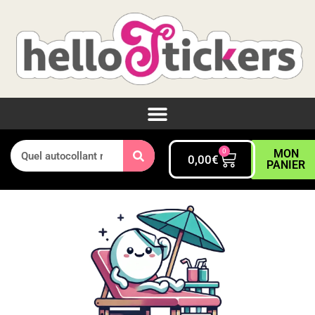
0
MON
0,00
€
PANIER