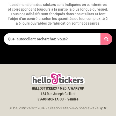
Les dimensions des stickers sont indiquées en centimètres
et correspondent toujours à la partie la plus longue du visuel.
Tous nos adhésifs sont fabriqués dans nos ateliers et font
l’objet d’un contrôle, selon les quantités ou leur complexité 2
à 6 jours ouvrables de fabrication sont nécessaires.
HELLOSTICKERS / MEDIA WAKE’UP
184 Rue Joseph Gaillard
85600
MONTAIGU – Vendée
© hellostickers.fr 2016 - Création site www.mediawakeup.fr