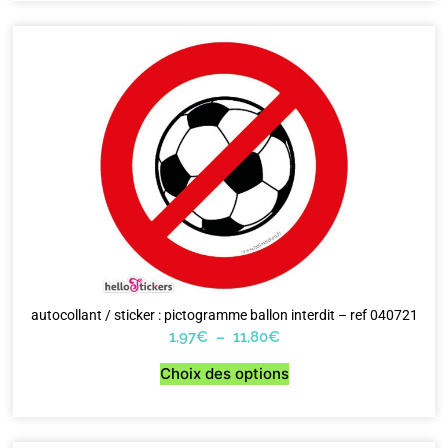
autocollant / sticker : pictogramme ballon interdit – ref 040721
1,97
€
–
11,80
€
Choix des options