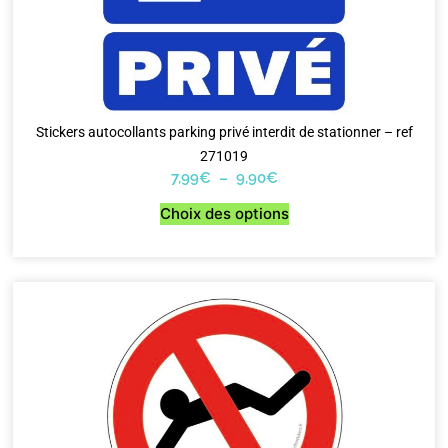
Stickers autocollants parking privé interdit de stationner – ref
271019
7,99
€
–
9,90
€
Choix des options