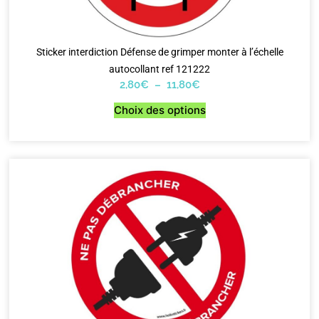
Sticker interdiction Défense de grimper monter à l’échelle
autocollant ref 121222
2,80
€
–
11,80
€
Choix des options