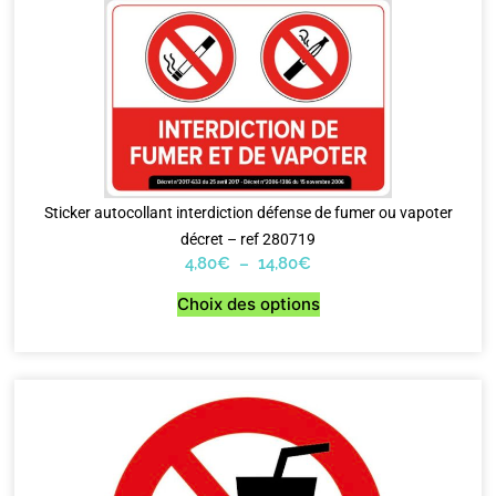
Sticker autocollant interdiction défense de fumer ou vapoter
décret – ref 280719
4,80
€
–
14,80
€
Choix des options