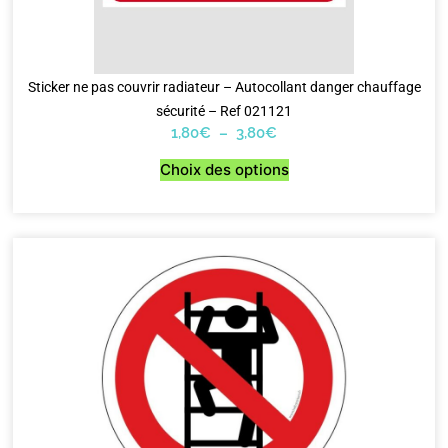
Sticker ne pas couvrir radiateur – Autocollant danger chauffage
sécurité – Ref 021121
1,80
€
–
3,80
€
Choix des options