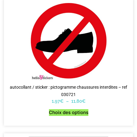
autocollant / sticker : pictogramme chaussures interdites – ref
030721
1,97
€
–
11,80
€
Choix des options