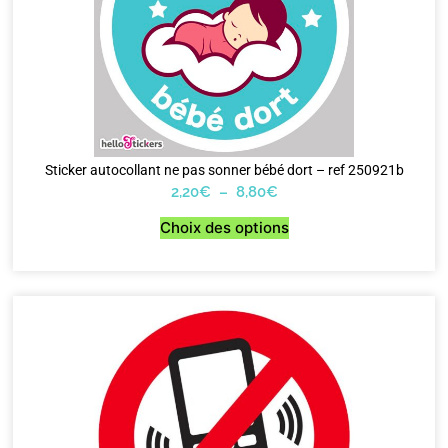
Sticker autocollant ne pas sonner bébé dort – ref 250921b
2,20
€
–
8,80
€
Choix des options