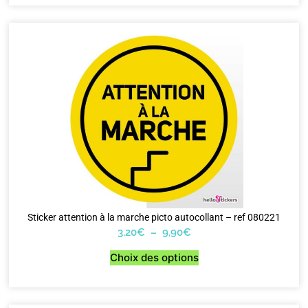
Sticker attention à la marche picto autocollant – ref 080221
3,20
€
–
9,90
€
Choix des options