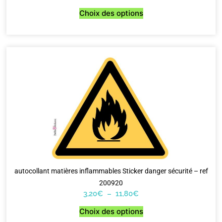
Choix des options
autocollant matières inflammables Sticker danger sécurité – ref
200920
3,20
€
–
11,80
€
Choix des options