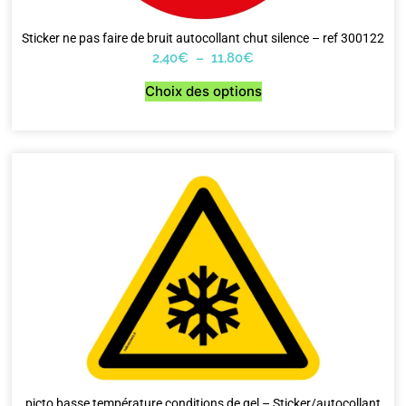
Sticker ne pas faire de bruit autocollant chut silence – ref 300122
2,40
€
–
11,80
€
Choix des options
picto basse température conditions de gel – Sticker/autocollant