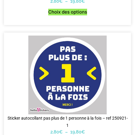
2,80
€
–
19,80
€
Choix des options
Sticker autocollant pas plus de 1 personne à la fois – ref 250921-
1
2,80
€
–
19,80
€