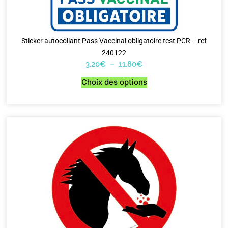
Sticker autocollant Pass Vaccinal obligatoire test PCR – ref
240122
3,20
€
–
11,80
€
Choix des options