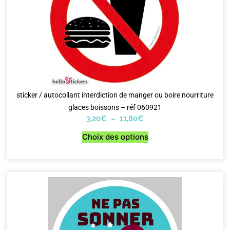
sticker / autocollant interdiction de manger ou boire nourriture
glaces boissons – réf 060921
3,20
€
–
11,80
€
Choix des options