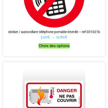
sticker / autocollant téléphone portable interdit – ref 031021b
3,20
€
–
11,80
€
Choix des options