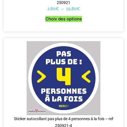
250921
2,80
€
–
19,80
€
Choix des options
Sticker autocollant pas plus de 4 personnes à la fois – ref
250921-4