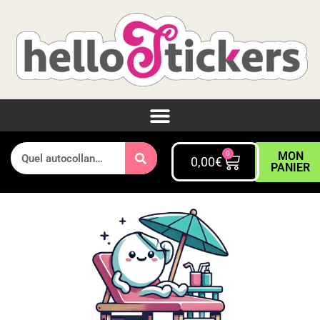
0
MON
0,00
€
PANIER