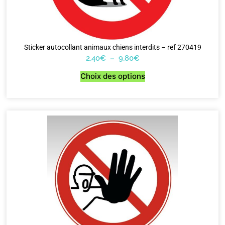
Sticker autocollant animaux chiens interdits – ref 270419
2,40
€
–
9,80
€
Choix des options