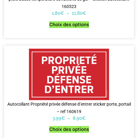
160523
1,80
€
–
11,80
€
Choix des options
Autocollant Propriété privée défense d’entrer sticker porte, portail
– ref 160619
3,99
€
–
8,90
€
Choix des options