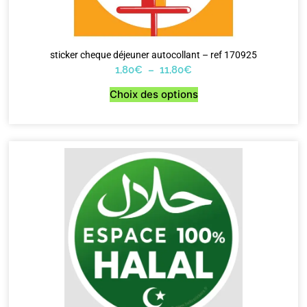
sticker cheque déjeuner autocollant – ref 170925
1,80
€
–
11,80
€
Choix des options