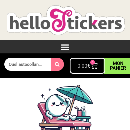
0
MON
0,00
€
PANIER