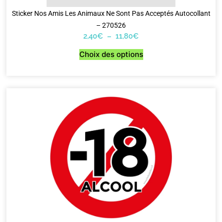
Sticker Nos Amis Les Animaux Ne Sont Pas Acceptés Autocollant
– 270526
2,40
€
–
11,80
€
Choix des options