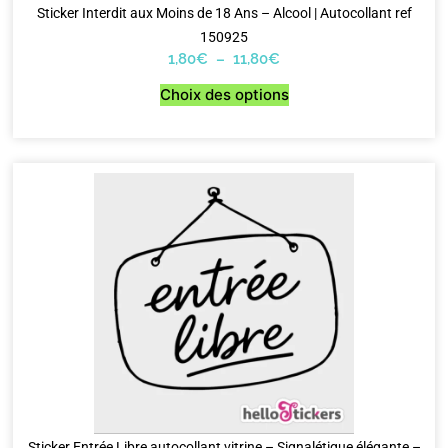
Sticker Interdit aux Moins de 18 Ans – Alcool | Autocollant ref
150925
1,80
€
–
11,80
€
Choix des options
Sticker Entrée Libre autocollant vitrine – Signalétique élégante –