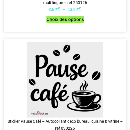
multilingue – ref 250126
2,90
€
–
13,20
€
Choix des options
Sticker Pause Café – Autocollant déco bureau, cuisine & vitrine –
ref 030226