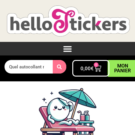
0
MON
0,00
€
PANIER