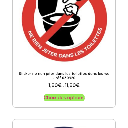
Sticker ne rien jeter dans les toilettes dans les wc
– réf 030920
1,80
€
11,80
€
–
Choix des options