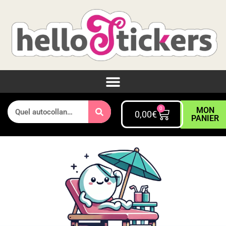
0
MON
0,00
€
PANIER