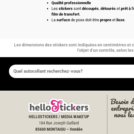
Qualité professionnelle
Les
stickers
sont
découpés
,
détourés
et
prêt à l
film de transfert
.
La
surface
de pose doit être
propre
et
lisse
.
Les dimensions des stickers sont indiquées en centimètres et co
l’objet d’un contrôle, selon l
Besoin d
entrepri
nous le
HELLOSTICKERS / MEDIA WAKE’UP
184 Rue Joseph Gaillard
85600
MONTAIGU – Vendée