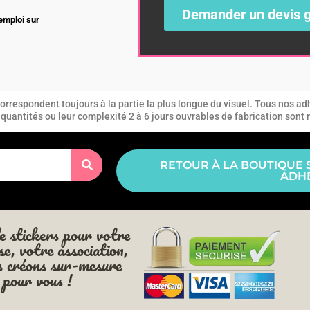
Demander un devis g
’emploi sur
DEVIS
rrespondent toujours à la partie la plus longue du visuel. Tous nos adh
es quantités ou leur complexité 2 à 6 jours ouvrables de fabrication sont
RETOUR À LA BOUTIQUE 
ADHÉ
e stickers pour votre
se, votre association,
s créons sur-mesure
pour vous !