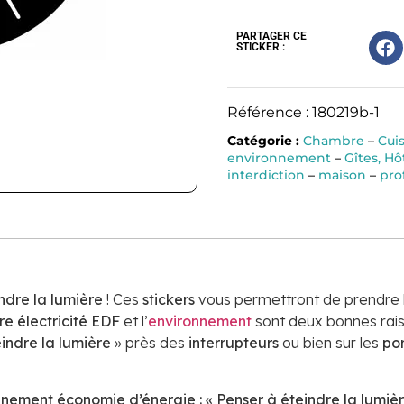
PARTAGER CE
STICKER :
Référence : 180219b-1
Catégorie :
Chambre
–
Cui
environnement
–
Gîtes, H
interdiction
–
maison
–
pro
ndre la lumière
! Ces
stickers
vous permettront de prendre l
re électricité EDF
et l’
environnement
sont deux bonnes raiso
indre la lumière
» près des
interrupteurs
ou bien sur les
po
nnement économie d’énergie : « Penser à éteindre la lumièr