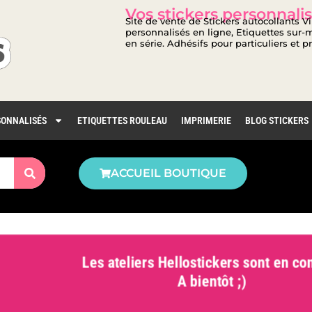
Vos stickers personnalis
Site de vente de Stickers autocollants V
personnalisés en ligne, Etiquettes sur-m
en série. Adhésifs pour particuliers et p
SONNALISÉS
ETIQUETTES ROULEAU
IMPRIMERIE
BLOG STICKERS
ACCUEIL BOUTIQUE
Les ateliers Hellostickers sont en con
A bientôt ;)