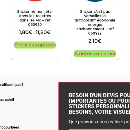
Sticker ne rien jeter
Sticker c’est pas
dans les toilettes
Versailles ici
dans les wc – réf
autocollant économie
030920
énergie
environnement – ref
1,80
€
11,80
€
030922
–
2,10
€
Choix des options
Ajouter au panier
suffisent pas?
BESOIN D'UN DEVIS PO
IMPORTANTES OU POUR
au soleil
STICKERS PERSONNALI
BESOINS, VOTRE VISUEL,
Que pouvons-nous réaliser po
nt courbées