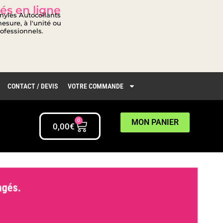
és en ligne
inyles Autocollants
esure, à l'unité ou
rofessionnels.
CONTACT / DEVIS
VOTRE COMMANDE
0
MON PANIER
0,00
€
gés.