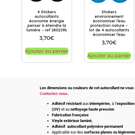
4 Stickers
Stickers
autocollants
environnement
économie énergie
économiser l’eau
penser à éteindre la
protection nature –
lumière – ref 180219b
lot de 4 autocollants
économiser l’eau
3,70
€
3,70
€
Ajouter au panier
Ajouter au panier
Les dimensions ou couleurs de cet autocollant ne vous 
Contactez-nous
.
Adhésif
résistant
aux
intempéries
, à l’
exposition 
(UV)
et au
nettoyage haute pression
Fabrication française
Vinyle extérieur laminé
,
Adhésif
autocollant polymère permanent
Applicable sur des
surfaces planes ou légèreme