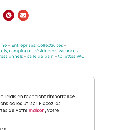
sine
–
Entreprises, Collectivités
–
ôtels, camping et résidences vacances
–
fessionnels
–
salle de bain
–
toilettes WC
e relais en rappelant
l’importance
ns de les utiliser. Placez les
rtes de votre
maison
, votre
e »