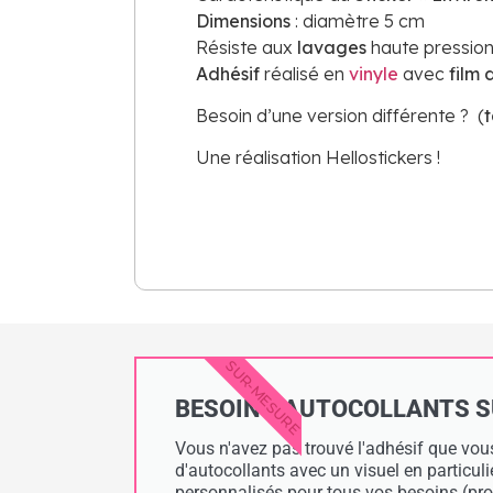
Dimensions
: diamètre 5 cm
Résiste aux
lavages
haute pression
Adhésif
réalisé en
vinyle
avec
film 
Besoin d’une version différente ? (
t
Une réalisation Hellostickers !
SUR-MESURE
BESOIN D'AUTOCOLLANTS SUR
Vous n'avez pas trouvé l'adhésif que vous
d'autocollants avec un visuel en particul
personnalisés pour tous vos besoins (prof