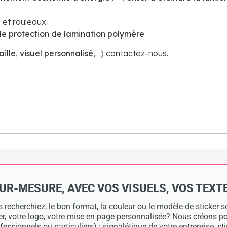
 et rouleaux.
de protection de lamination polymère
.
aille
,
visuel
personnalisé
,…) contactez-nous.
-MESURE, AVEC VOS VISUELS, VOS TEXTES 
 recherchiez, le bon format, la couleur ou le modèle de sticker
ier, votre logo, votre mise en page personnalisée? Nous créons 
essionnels ou particuliers) : signalétique de votre entreprise, s