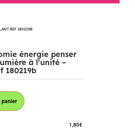
LANT REF 180219B
omie énergie penser
lumière à l’unité –
ef 180219b
 panier
1,80
€