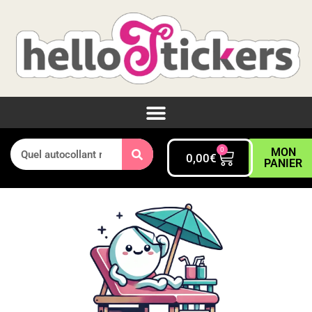
0
MON
0,00
€
PANIER