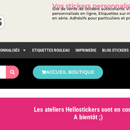
Vos stickers personnalis
Site de vente de Stickers autocollants V
personnalisés en ligne, Etiquettes sur-m
en série. Adhésifs pour particuliers et p
SONNALISÉS
ETIQUETTES ROULEAU
IMPRIMERIE
BLOG STICKERS
ACCUEIL BOUTIQUE
Les ateliers Hellostickers sont en con
A bientôt ;)