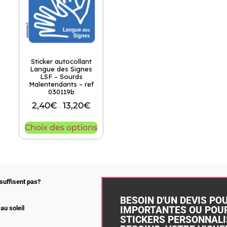
Sticker autocollant
Langue des Signes
LSF – Sourds
Malentendants – ref
030119b
2,40
€
13,20
€
–
Choix des options
suffisent pas?
BESOIN D'UN DEVIS PO
IMPORTANTES OU POUR
au soleil
STICKERS PERSONNALI