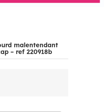
sourd malentendant
cap – ref 220918b