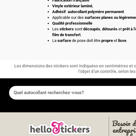
Fabrication française
Vinyle extérieur laminé
,
Adhésif
autocollant polymère permanent
Applicable sur des
surfaces planes ou légèreme
Qualité professionnelle
Les
stickers
sont
découpés
,
détourés
et
prêt à l
film de transfert
.
La
surface
de pose doit être
propre
et
lisse
.
Les dimensions des stickers sont indiquées en centimètres et co
l’objet d’un contrôle, selon l
Besoin d
entrepri