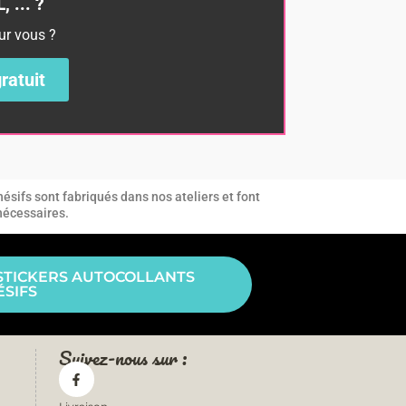
 ... ?
ur vous ?
ratuit
ésifs sont fabriqués dans nos ateliers et font
 nécessaires.
STICKERS AUTOCOLLANTS
SIFS
Suivez-nous sur :