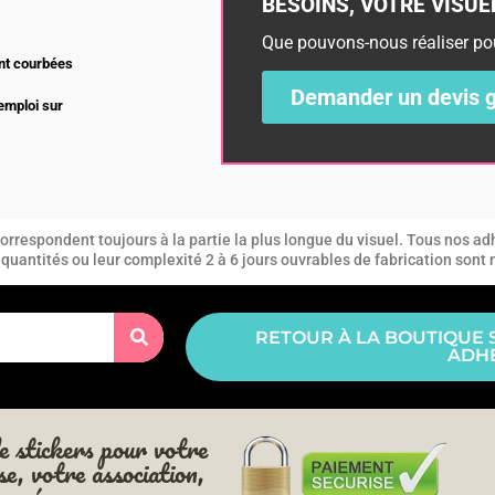
BESOINS, VOTRE VISUEL,
Que pouvons-nous réaliser po
nt courbées
Demander un devis g
’emploi sur
DEVIS
rrespondent toujours à la partie la plus longue du visuel. Tous nos adh
es quantités ou leur complexité 2 à 6 jours ouvrables de fabrication sont
RETOUR À LA BOUTIQUE 
ADHÉ
e stickers pour votre
se, votre association,