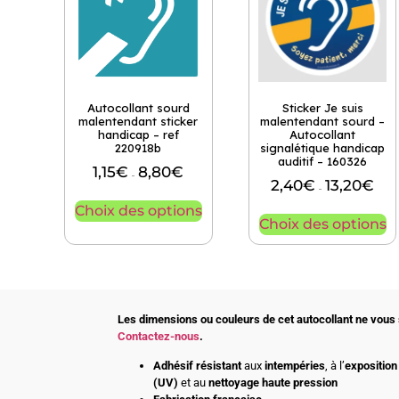
Autocollant sourd
Sticker Je suis
malentendant sticker
malentendant sourd –
handicap – ref
Autocollant
220918b
signalétique handicap
auditif – 160326
1,15
€
8,80
€
–
2,40
€
13,20
€
–
Choix des options
Choix des options
Les dimensions ou couleurs de cet autocollant ne vous 
Contactez-nous
.
Adhésif
résistant
aux
intempéries
, à l’
exposition 
(UV)
et au
nettoyage haute pression