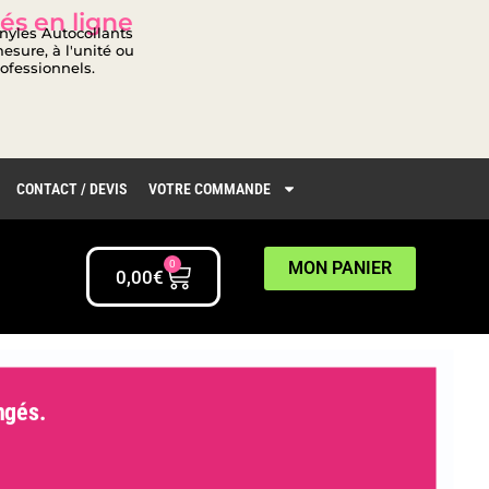
és en ligne
inyles Autocollants
esure, à l'unité ou
rofessionnels.
CONTACT / DEVIS
VOTRE COMMANDE
0
MON PANIER
0,00
€
gés.