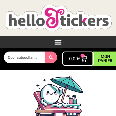
0
MON
0,00
€
PANIER