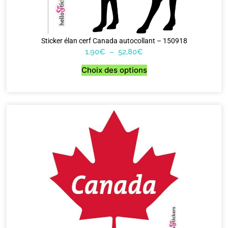
Sticker élan cerf Canada autocollant – 150918
1,90
€
–
52,80
€
Choix des options