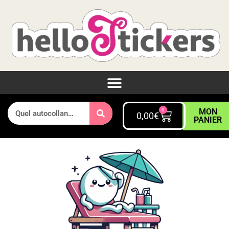
0
MON
0,00
€
PANIER