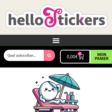
0
MON
0,00
€
PANIER