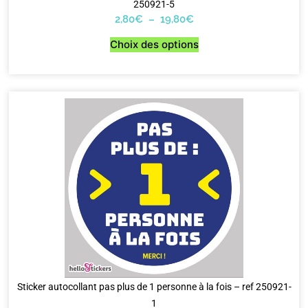
250921-5
2,80
€
–
19,80
€
Choix des options
Sticker autocollant pas plus de 1 personne à la fois – ref 250921-
1