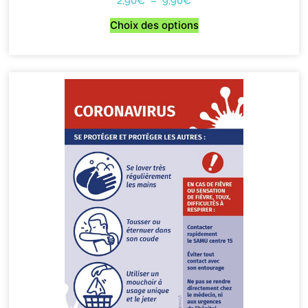
2,90
€
–
9,90
€
Choix des options