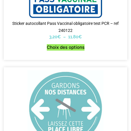
Sticker autocollant Pass Vaccinal obligatoire test PCR – ref
240122
3,20
€
–
11,80
€
Choix des options