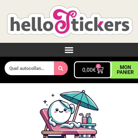
0
MON
0,00
€
PANIER