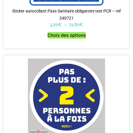
Sticker autocollant Pass Sanitaire obligatoire test PCR – ref
240721
3,20
€
–
11,80
€
Choix des options