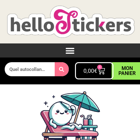
0
MON
0,00
€
PANIER