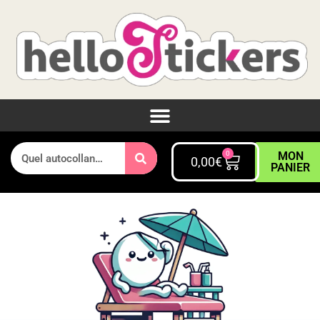
0
MON
0,00
€
PANIER