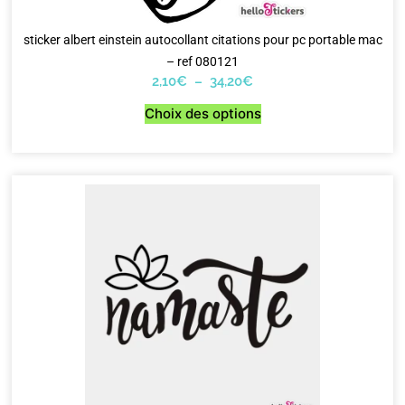
sticker albert einstein autocollant citations pour pc portable mac
– ref 080121
2,10
€
–
34,20
€
Choix des options