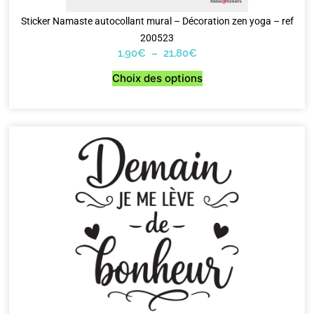
Sticker Namaste autocollant mural – Décoration zen yoga – ref
200523
1,90
€
–
21,80
€
Choix des options