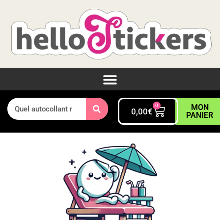
0
MON
0,00
€
PANIER