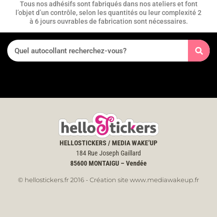
Tous nos adhésifs sont fabriqués dans nos ateliers et font
l’objet d’un contrôle, selon les quantités ou leur complexité 2
à 6 jours ouvrables de fabrication sont nécessaires.
HELLOSTICKERS / MEDIA WAKE’UP
184 Rue Joseph Gaillard
85600
MONTAIGU – Vendée
© hellostickers.fr 2016 - Création site www.mediawakeup.fr