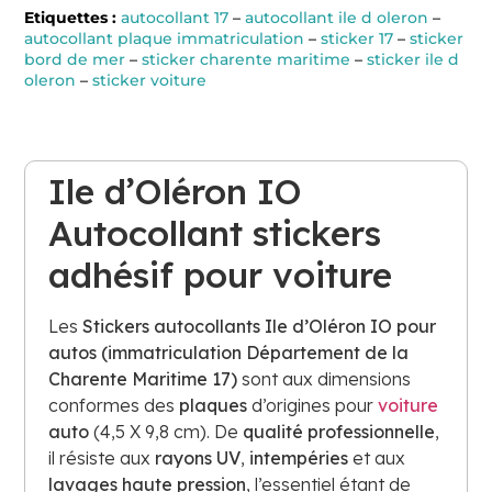
Etiquettes :
autocollant 17
–
autocollant ile d oleron
–
autocollant plaque immatriculation
–
sticker 17
–
sticker
bord de mer
–
sticker charente maritime
–
sticker ile d
oleron
–
sticker voiture
Ile d’Oléron IO
Autocollant stickers
adhésif pour voiture
Les
Stickers
autocollants Ile d’Oléron IO pour
autos (immatriculation Département de la
Charente Maritime 17)
sont aux dimensions
conformes des
plaques
d’origines pour
voiture
auto
(4,5 X 9,8 cm). De
qualité professionnelle
,
il résiste aux
rayons UV
,
intempéries
et aux
lavages haute pression
, l’essentiel étant de