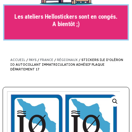
Les ateliers Hellostickers sont en congés.
A bientôt ;)
ACCUEIL
/
PAYS
/
FRANCE
/
RÉGIONAUX
/ STICKERS ILE D’OLÉRON
IO AUTOCOLLANT IMMATRICULATION ADHÉSIF PLAQUE
DÉPARTEMENT 17