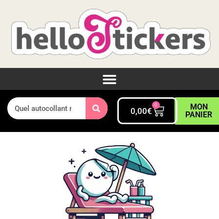
0
MON
0,00
€
PANIER