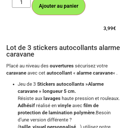
Ajouter au panier
3,99
€
Lot de 3 stickers autocollants alarme
caravane
Placé au niveau des
ouvertures
sécurisez votre
caravane
avec cet
autocollant
«
alarme caravane
« .
Jeu de 3
Stickers autocollants »Alarme
caravane » longueur 5 cm.
Résiste aux
lavages
haute pression et rouleaux.
Adhésif
réalisé en
vinyle
avec
film de
protection de lamination polymère
.Besoin
d’une version différente ?
(
taille
,
visuel
personnalisé
,…) utilisez notre