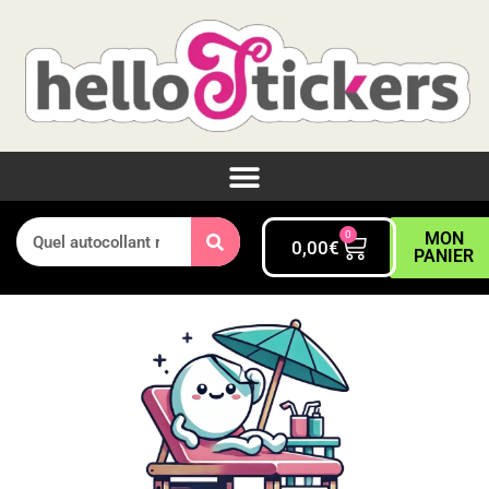
0
MON
0,00
€
PANIER