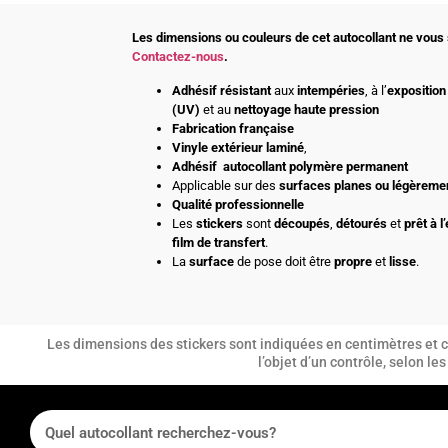
Les dimensions ou couleurs de cet autocollant ne vous 
Contactez-nous
.
Adhésif
résistant
aux
intempéries
, à l’
exposition 
(UV)
et au
nettoyage haute pression
Fabrication française
Vinyle extérieur laminé
,
Adhésif
autocollant polymère permanent
Applicable sur des
surfaces planes ou légèreme
Qualité professionnelle
Les
stickers
sont
découpés
,
détourés
et
prêt à l
film de transfert
.
La
surface
de pose doit être
propre
et
lisse
.
Les dimensions des stickers sont indiquées en centimètres et co
l’objet d’un contrôle, selon l