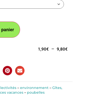
 panier
–
1,90
€
9,80
€
lectivités
–
environnement
–
Gîtes,
nces vacances
–
poubelles