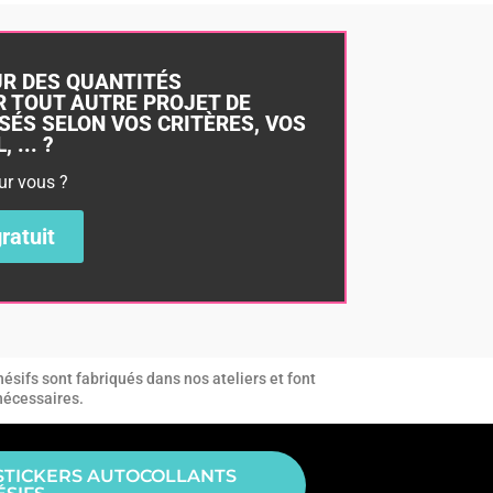
UR DES QUANTITÉS
 TOUT AUTRE PROJET DE
SÉS SELON VOS CRITÈRES, VOS
 ... ?
ur vous ?
ratuit
ésifs sont fabriqués dans nos ateliers et font
 nécessaires.
STICKERS AUTOCOLLANTS