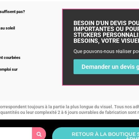
suffisent pas?
BESOIN D'UN DEVIS PO
IMPORTANTES OU POUR
au soleil
STICKERS PERSONNALI
BESOINS, VOTRE VISUEL,
Que pouvons-nous réaliser po
nt courbées
Demander un devis g
’emploi sur
DEVIS
rrespondent toujours à la partie la plus longue du visuel. Tous nos adh
es quantités ou leur complexité 2 à 6 jours ouvrables de fabrication sont
RETOUR À LA BOUTIQUE 