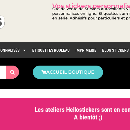
Vos stickers personnalis
Site de vente de Stickers autocollants V
personnalisés en ligne, Etiquettes sur-m
en série. Adhésifs pour particuliers et p
SONNALISÉS
ETIQUETTES ROULEAU
IMPRIMERIE
BLOG STICKERS
ACCUEIL BOUTIQUE
Les ateliers Hellostickers sont en con
A bientôt ;)