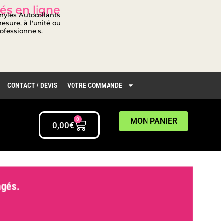
és en ligne
inyles Autocollants
esure, à l'unité ou
rofessionnels.
CONTACT / DEVIS
VOTRE COMMANDE
0
MON PANIER
0,00
€
gés.