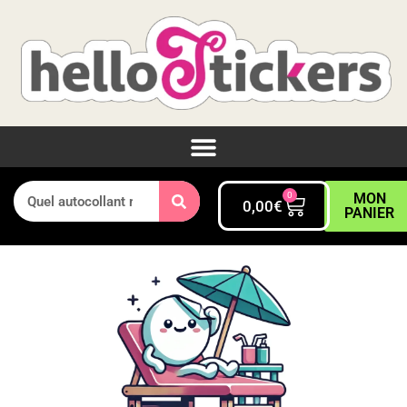
0
MON
0,00
€
PANIER