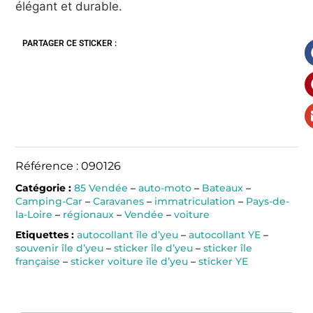
élégant et durable.
PARTAGER CE STICKER :
Référence : 090126
Catégorie :
85 Vendée
–
auto-moto
–
Bateaux
–
Camping-Car
–
Caravanes
–
immatriculation
–
Pays-de-
la-Loire
–
régionaux
–
Vendée
–
voiture
Etiquettes :
autocollant île d’yeu
–
autocollant YE
–
souvenir île d’yeu
–
sticker île d’yeu
–
sticker île
française
–
sticker voiture île d’yeu
–
sticker YE