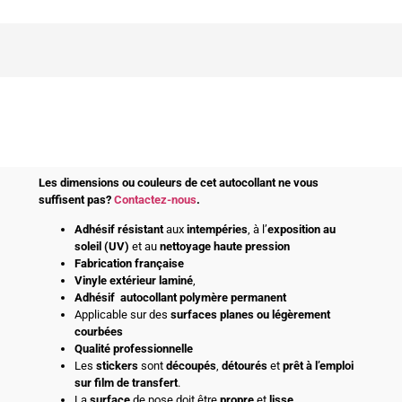
Les dimensions ou couleurs de cet autocollant ne vous
suffisent pas?
Contactez-nous
.
Adhésif
résistant
aux
intempéries
, à l’
exposition au
soleil (UV)
et au
nettoyage haute pression
Fabrication française
Vinyle extérieur laminé
,
Adhésif
autocollant polymère permanent
Applicable sur des
surfaces planes ou légèrement
courbées
Qualité professionnelle
Les
stickers
sont
découpés
,
détourés
et
prêt à l’emploi
sur film de transfert
.
La
surface
de pose doit être
propre
et
lisse
.