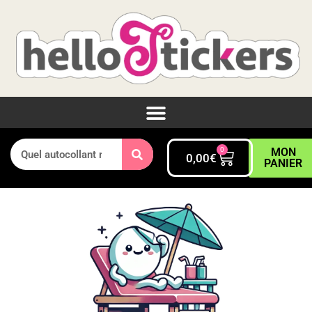
0
MON
0,00
€
PANIER