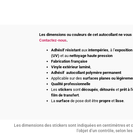
Les dimensions ou couleurs de cet autocollant ne vous 
Contactez-nous
.
Adhésif
résistant
aux
intempéries
, à l’
exposition 
(UV)
et au
nettoyage haute pression
Fabrication française
Vinyle extérieur laminé
,
Adhésif
autocollant polymère permanent
Applicable sur des
surfaces planes ou légèreme
Qualité professionnelle
Les
stickers
sont
découpés
,
détourés
et
prêt à l
film de transfert
.
La
surface
de pose doit être
propre
et
lisse
.
Les dimensions des stickers sont indiquées en centimètres et co
l’objet d’un contrôle, selon l