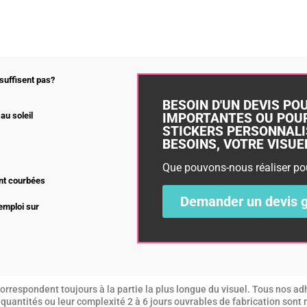
suffisent pas?
BESOIN D'UN DEVIS PO
IMPORTANTES OU POUR
au soleil
STICKERS PERSONNALI
BESOINS, VOTRE VISUEL,
Que pouvons-nous réaliser po
nt courbées
Demander un devis g
’emploi sur
DEVIS
rrespondent toujours à la partie la plus longue du visuel. Tous nos adh
es quantités ou leur complexité 2 à 6 jours ouvrables de fabrication sont