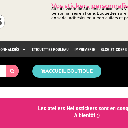
Vos stickers personnalis
Site de vente de Stickers autocollants V
personnalisés en ligne, Etiquettes sur-m
en série. Adhésifs pour particuliers et p
SONNALISÉS
ETIQUETTES ROULEAU
IMPRIMERIE
BLOG STICKERS
ACCUEIL BOUTIQUE
Les ateliers Hellostickers sont en co
A bientôt ;)