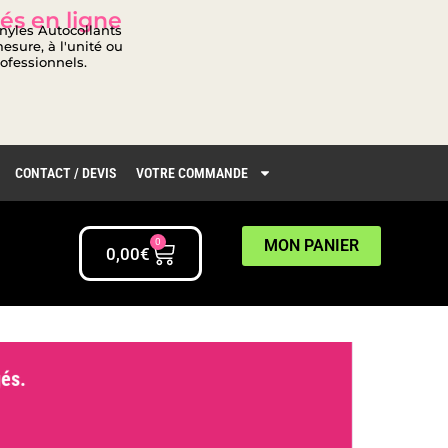
és en ligne
inyles Autocollants
esure, à l'unité ou
rofessionnels.
CONTACT / DEVIS
VOTRE COMMANDE
0
MON PANIER
0,00
€
ngés.