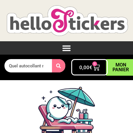
0
MON
0,00
€
PANIER