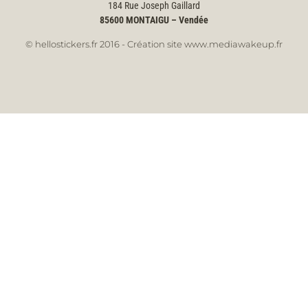
184 Rue Joseph Gaillard
85600
MONTAIGU – Vendée
© hellostickers.fr 2016 - Création site www.mediawakeup.fr