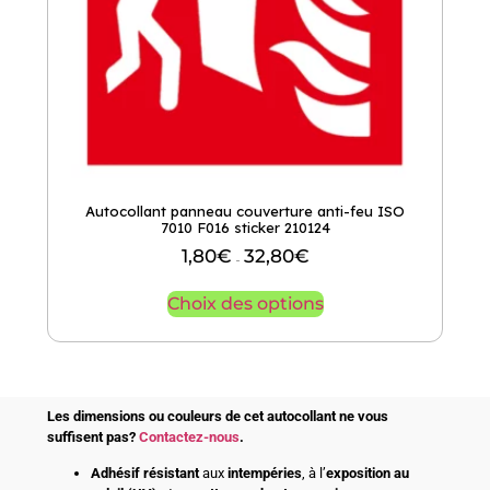
Autocollant panneau couverture anti-feu ISO
7010 F016 sticker 210124
1,80
€
32,80
€
–
Choix des options
Les dimensions ou couleurs de cet autocollant ne vous
suffisent pas?
Contactez-nous
.
Adhésif
résistant
aux
intempéries
, à l’
exposition au