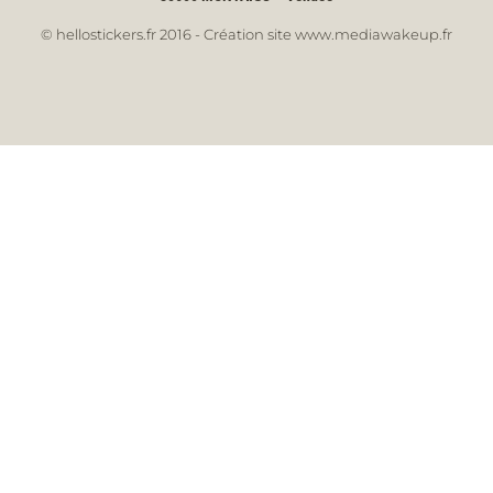
© hellostickers.fr 2016 - Création site www.mediawakeup.fr