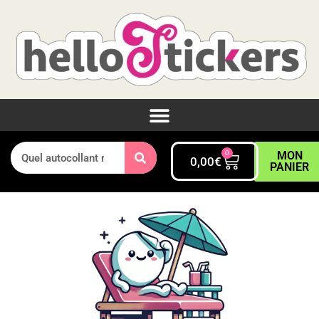
0
MON
0,00
€
PANIER