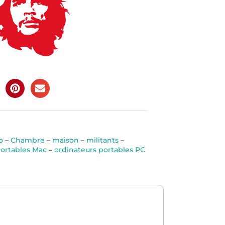
o
–
Chambre
–
maison
–
militants
–
portables Mac
–
ordinateurs portables PC