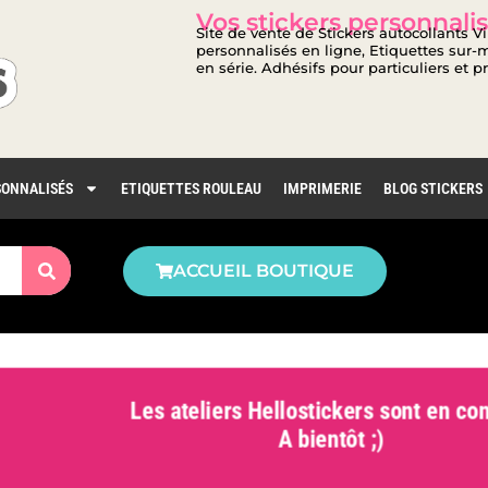
Vos stickers personnalis
Site de vente de Stickers autocollants V
personnalisés en ligne, Etiquettes sur-m
en série. Adhésifs pour particuliers et p
SONNALISÉS
ETIQUETTES ROULEAU
IMPRIMERIE
BLOG STICKERS
ACCUEIL BOUTIQUE
Les ateliers Hellostickers sont en con
A bientôt ;)