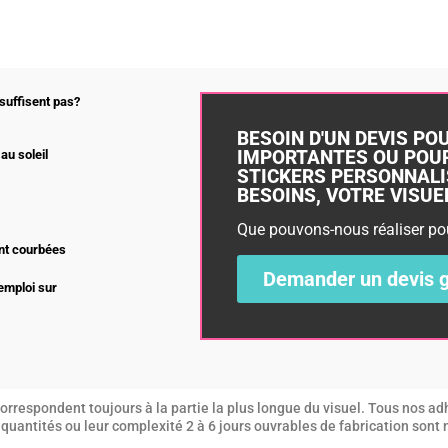
suffisent pas?
BESOIN D'UN DEVIS PO
IMPORTANTES OU POUR
au soleil
STICKERS PERSONNALI
BESOINS, VOTRE VISUEL,
Que pouvons-nous réaliser po
nt courbées
Demander un devis g
’emploi sur
DEVIS
rrespondent toujours à la partie la plus longue du visuel. Tous nos adh
es quantités ou leur complexité 2 à 6 jours ouvrables de fabrication sont