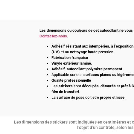
Les dimensions ou couleurs de cet autocollant ne vous 
Contactez-nous
.
Adhésif
résistant
aux
intempéries
, à l’
exposition 
(UV)
et au
nettoyage haute pression
Fabrication française
Vinyle extérieur laminé
,
Adhésif
autocollant polymère permanent
Applicable sur des
surfaces planes ou légèreme
Qualité professionnelle
Les
stickers
sont
découpés
,
détourés
et
prêt à l
film de transfert
.
La
surface
de pose doit être
propre
et
lisse
.
Les dimensions des stickers sont indiquées en centimètres et co
l’objet d’un contrôle, selon l