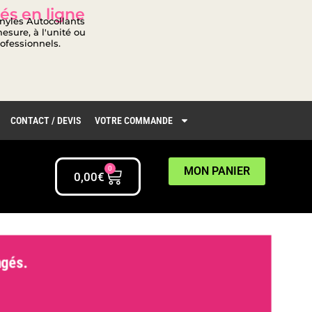
és en ligne
inyles Autocollants
esure, à l'unité ou
rofessionnels.
CONTACT / DEVIS
VOTRE COMMANDE
0
MON PANIER
0,00
€
gés.