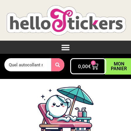
0
MON
0,00
€
PANIER