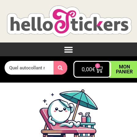
0
MON
0,00
€
PANIER