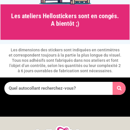
Les ateliers Hellostickers sont en congés.
A bientôt ;)
Les dimensions des stickers sont indiquées en centimètres
et correspondent toujours à la partie la plus longue du visuel.
Tous nos adhésifs sont fabriqués dans nos ateliers et font
l’objet d’un contrôle, selon les quantités ou leur complexité 2
à 6 jours ouvrables de fabrication sont nécessaires.