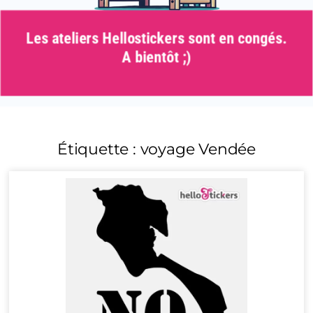
Les ateliers Hellostickers sont en congés.
A bientôt ;)
Étiquette : voyage Vendée