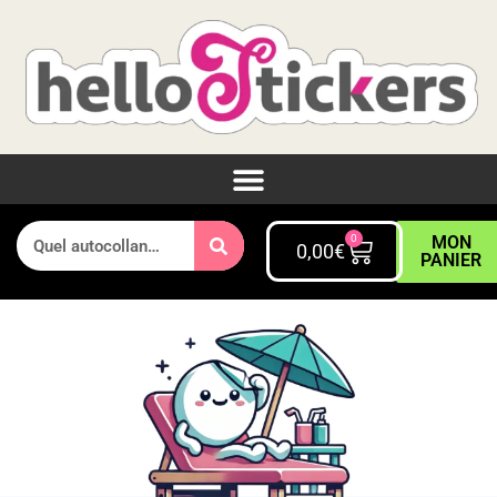
0
MON
0,00
€
PANIER