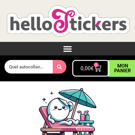
0
MON
0,00
€
PANIER