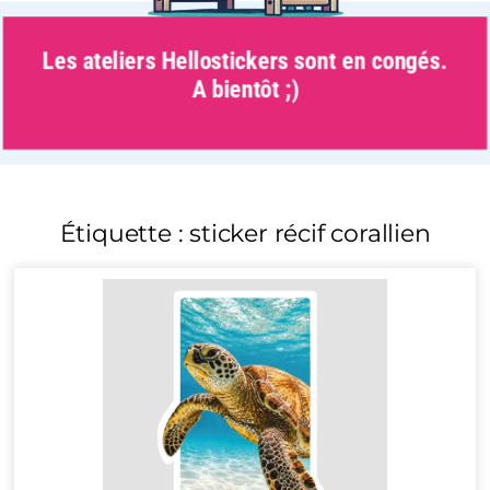
Les ateliers Hellostickers sont en congés.
A bientôt ;)
Étiquette : sticker récif corallien