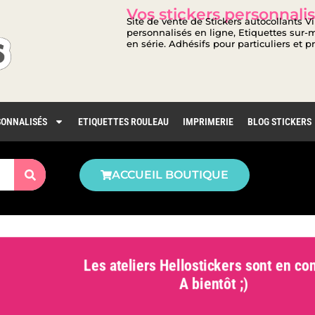
Vos stickers personnalis
Site de vente de Stickers autocollants V
personnalisés en ligne, Etiquettes sur-m
en série. Adhésifs pour particuliers et p
SONNALISÉS
ETIQUETTES ROULEAU
IMPRIMERIE
BLOG STICKERS
ACCUEIL BOUTIQUE
Les ateliers Hellostickers sont en con
A bientôt ;)