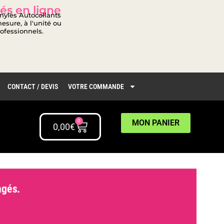
és en ligne
inyles Autocollants
esure, à l'unité ou
rofessionnels.
CONTACT / DEVIS
VOTRE COMMANDE
0
MON PANIER
0,00
€
gés.