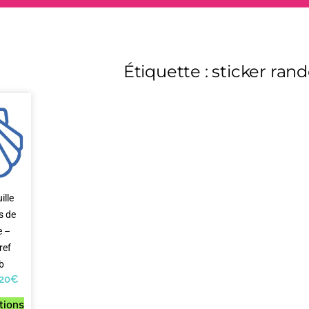
Étiquette : sticker ra
ille
s de
e –
ref
b
,20
€
tions