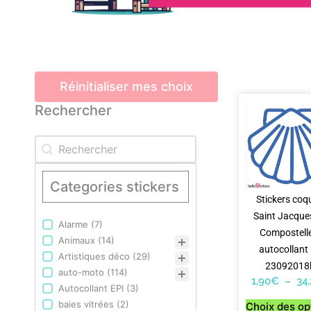
Réinitialiser mes choix
Rechercher
Rechercher
Rechercher
Categories stickers
Stickers coqu
Saint Jacque
Alarme
(7)
Categories stickers
Compostell
Animaux
(14)
autocollant 
Artistiques déco
(29)
23092018
auto-moto
(114)
1,90
€
–
34
Autocollant EPI
(3)
baies vitrées
(2)
Choix des op