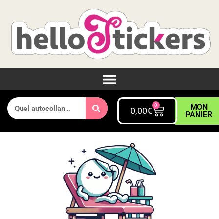
0
MON
0,00
€
PANIER