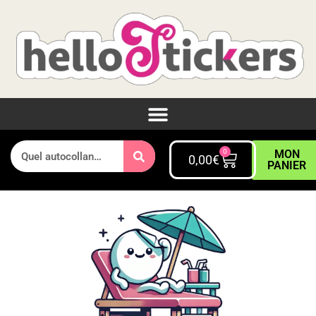
0
MON
0,00
€
PANIER