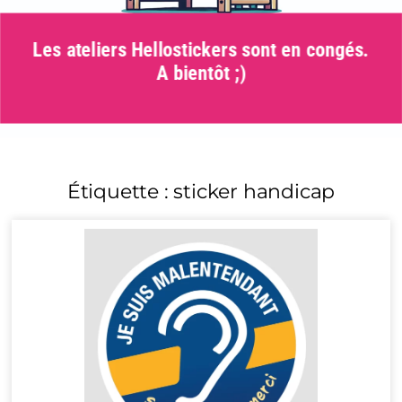
Les ateliers Hellostickers sont en congés.
A bientôt ;)
Étiquette : sticker handicap