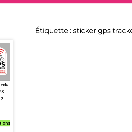
Étiquette : sticker gps track
 vélo
PS
 2 –
tions