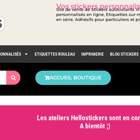
Vos stickers personnalis
Site de vente de Stickers autocollants V
personnalisés en ligne, Etiquettes sur-m
en série. Adhésifs pour particuliers et p
SONNALISÉS
ETIQUETTES ROULEAU
IMPRIMERIE
BLOG STICKERS
ACCUEIL BOUTIQUE
Les ateliers Hellostickers sont en con
A bientôt ;)