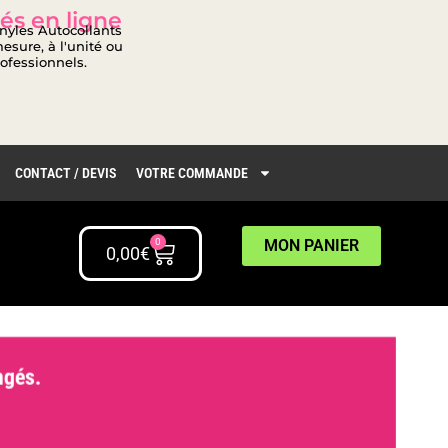
és en ligne
inyles Autocollants
esure, à l'unité ou
rofessionnels.
CONTACT / DEVIS
VOTRE COMMANDE
0
MON PANIER
0,00
€
gés.