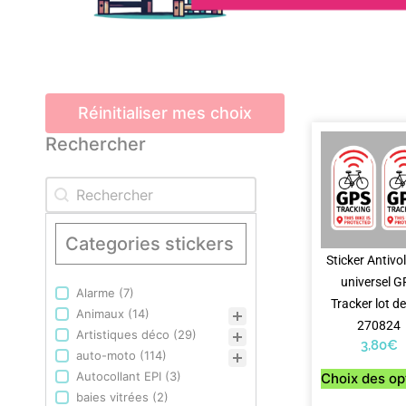
Réinitialiser mes choix
Rechercher
Rechercher
Rechercher
Categories stickers
Sticker Antivol
universel G
Alarme
(7)
Categories stickers
Tracker lot de
Animaux
(14)
270824
Artistiques déco
(29)
3,80
€
auto-moto
(114)
Autocollant EPI
(3)
Choix des op
baies vitrées
(2)