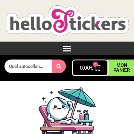
0
MON
0,00
€
PANIER