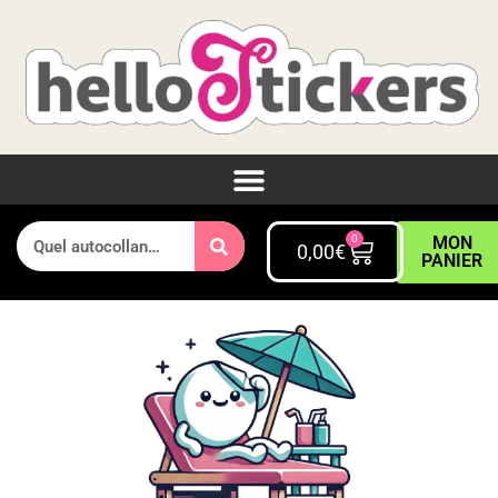
0
MON
0,00
€
PANIER