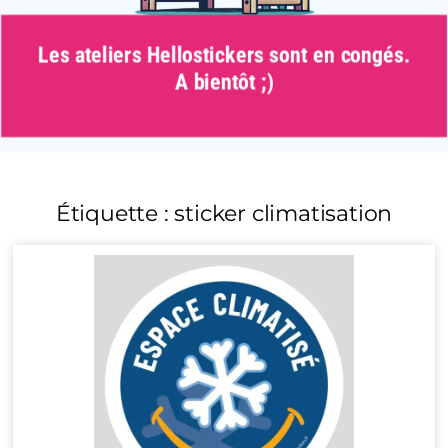
Les ateliers Hellostickers sont en congés.
A bientôt ;)
Étiquette : sticker climatisation