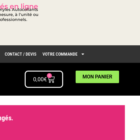
és en ligne
inyles Autocollants
esure, à l'unité ou
rofessionnels.
CONTACT / DEVIS
VOTRE COMMANDE
0
MON PANIER
0,00
€
gés.