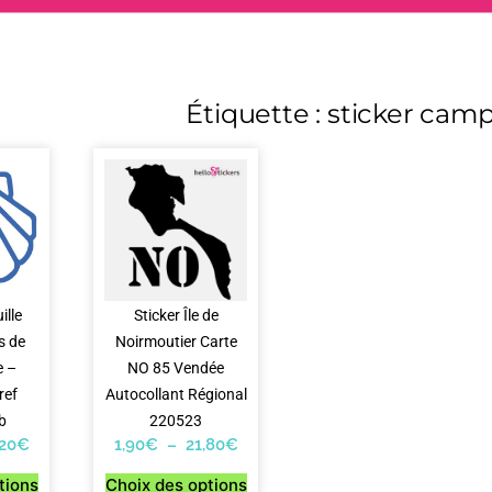
Étiquette : sticker cam
ille
Sticker Île de
s de
Noirmoutier Carte
e –
NO 85 Vendée
ref
Autocollant Régional
b
220523
,20
€
1,90
€
–
21,80
€
tions
Choix des options