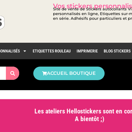
Vos stickers personnalis
Site de vente de Stickers autocollants V
personnalisés en ligne, Etiquettes sur-m
en série. Adhésifs pour particuliers et p
SONNALISÉS
ETIQUETTES ROULEAU
IMPRIMERIE
BLOG STICKERS
ACCUEIL BOUTIQUE
Les ateliers Hellostickers sont en con
A bientôt ;)