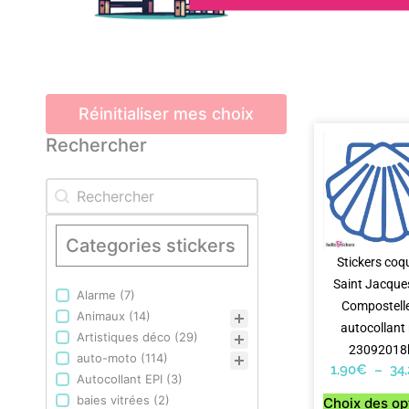
Réinitialiser mes choix
Rechercher
Rechercher
Rechercher
Categories stickers
Stickers coqu
Saint Jacque
Alarme
(7)
Categories stickers
Compostell
Animaux
(14)
autocollant 
Artistiques déco
(29)
23092018
auto-moto
(114)
1,90
€
–
34
Autocollant EPI
(3)
baies vitrées
(2)
Choix des op