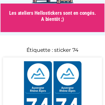
Les ateliers Hellostickers sont en congés.
A bientôt ;)
Étiquette : sticker 74