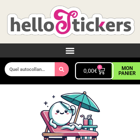
0
MON
0,00
€
PANIER