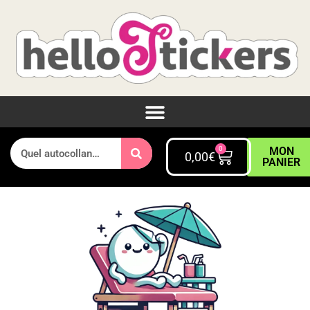
0
MON
0,00
€
PANIER