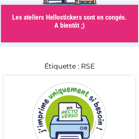
Les ateliers Hellostickers sont en congés.
A bientôt ;)
Étiquette : RSE