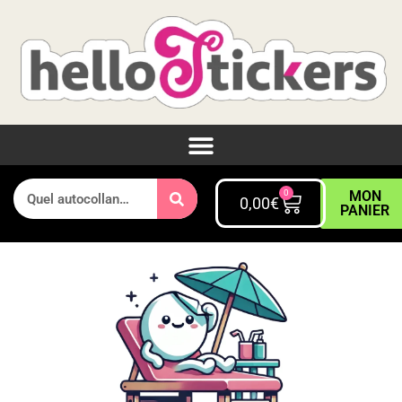
0
MON
0,00
€
PANIER