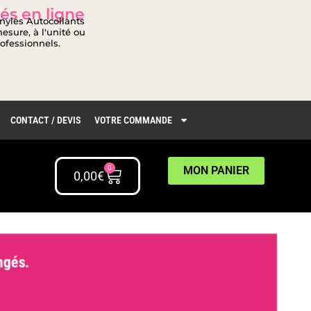
és en ligne
inyles Autocollants
esure, à l'unité ou
rofessionnels.
CONTACT / DEVIS
VOTRE COMMANDE
0
MON PANIER
0,00
€
gés.