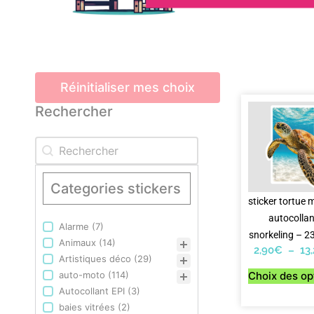
Réinitialiser mes choix
Rechercher
Rechercher
Rechercher
Categories stickers
sticker tortue 
autocollan
Alarme
(7)
Categories stickers
snorkeling – 
Animaux
(14)
2,90
€
–
13
Artistiques déco
(29)
auto-moto
(114)
Choix des op
Autocollant EPI
(3)
baies vitrées
(2)