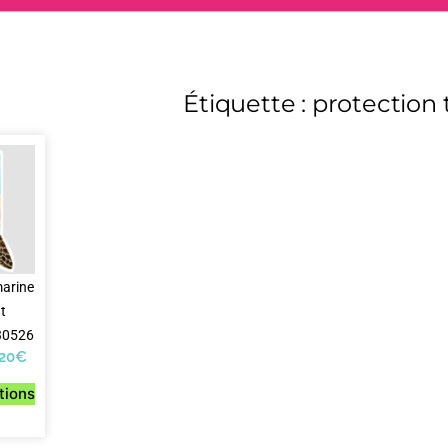
Étiquette : protection
marine
t
230526
,20
€
tions