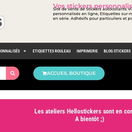
Vos stickers personnalis
Site de vente de Stickers autocollants V
personnalisés en ligne, Etiquettes sur-m
en série. Adhésifs pour particuliers et p
SONNALISÉS
ETIQUETTES ROULEAU
IMPRIMERIE
BLOG STICKERS
ACCUEIL BOUTIQUE
Les ateliers Hellostickers sont en con
A bientôt ;)