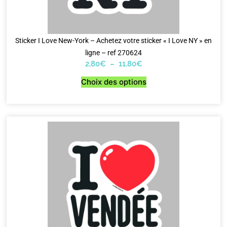
Sticker I Love New-York – Achetez votre sticker « I Love NY » en
ligne – ref 270624
2,80
€
–
11,80
€
Choix des options