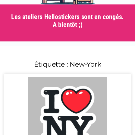
Les ateliers Hellostickers sont en congés.
A bientôt ;)
Étiquette : New-York