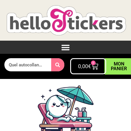
0
MON
0,00
€
PANIER