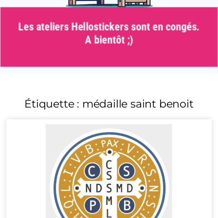
Les ateliers Hellostickers sont en congés.
A bientôt ;)
Étiquette : médaille saint benoit