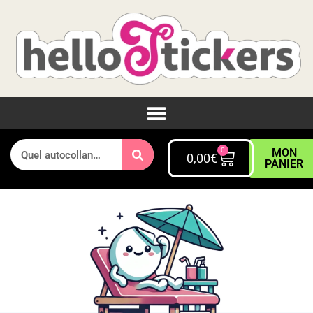
0
MON
0,00
€
PANIER