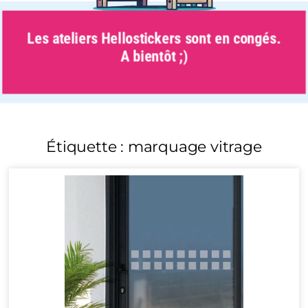
Les ateliers Hellostickers sont en congés.
A bientôt ;)
Étiquette : marquage vitrage