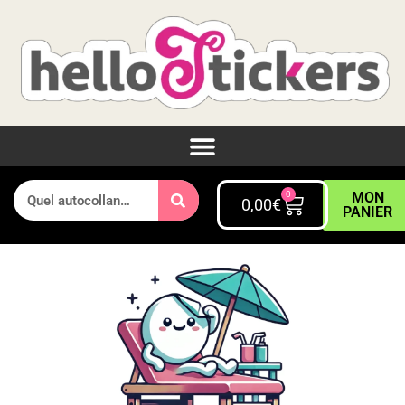
0
MON
0,00
€
PANIER