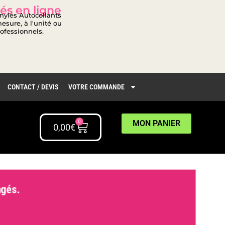
és en ligne
inyles Autocollants
esure, à l'unité ou
rofessionnels.
CONTACT / DEVIS
VOTRE COMMANDE
0
MON PANIER
0,00
€
gés.