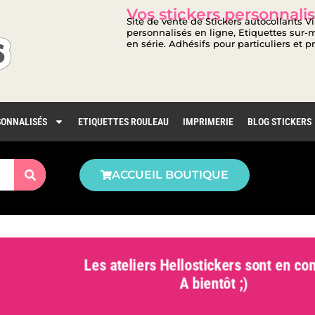
Vos stickers personnalis
Site de vente de Stickers autocollants V
personnalisés en ligne, Etiquettes sur-m
en série. Adhésifs pour particuliers et p
SONNALISÉS
ETIQUETTES ROULEAU
IMPRIMERIE
BLOG STICKERS
ACCUEIL BOUTIQUE
Les ateliers Hellostickers sont en con
A bientôt ;)