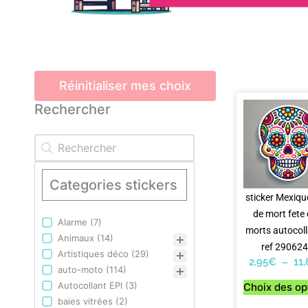
Réinitialiser mes choix
Rechercher
Rechercher
Rechercher
Categories stickers
sticker Mexiqu
de mort fete
Alarme
(7)
Categories stickers
morts autocoll
Animaux
(14)
ref 29062
Artistiques déco
(29)
2,95
€
–
11
auto-moto
(114)
Autocollant EPI
(3)
Choix des op
baies vitrées
(2)