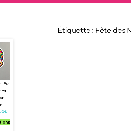
Étiquette : Fête des 
e tête
 des
ant –
4B
,80
€
tions