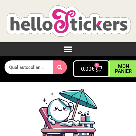
0
MON
0,00
€
PANIER