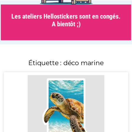
Les ateliers Hellostickers sont en congés.
A bientôt ;)
Étiquette : déco marine