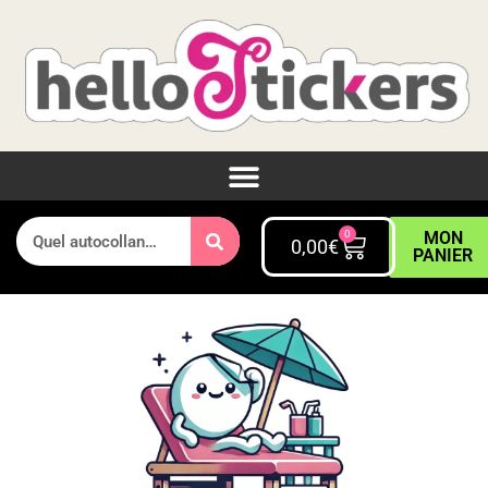
0
MON
0,00
€
PANIER