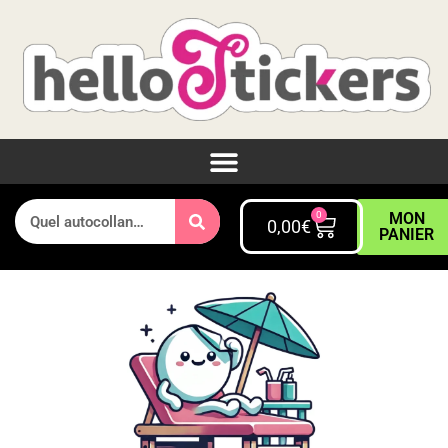
0
MON
0,00
€
PANIER